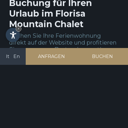
Buchung für Ihren
Urlaub im Florisa
Mountain Chalet
×
Buchen Sie Ihre Ferienwohnung
direkt auf der Website und profitieren
Sie von unserer Bestpreisgarantie.
It
En
ANFRAGEN
BUCHEN
OH NEIN!
Beim Laden des Buchungs-Widgets
ist ein unerwarteter Fehler
aufgetreten.
Bitte versuchen Sie es später erneut.