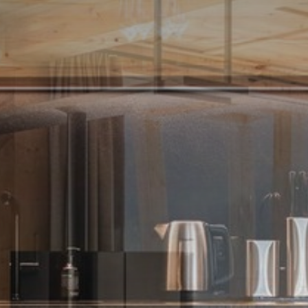
WOHNEN
stilvoll
LAGE & ANREISE
herrlich
SERVICES & AGB
raffiniert
AKTIVITÄTEN
vielfältig
NACHHALTIGKEIT
bewusst
ANFRAGE
senden
BUCHUNG
sichern